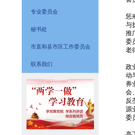
专业委员会
惩
与
秘书处
推
委
市直和县市区工作委员会
老
联系我们
政
动
券
会
反
源
委
亭