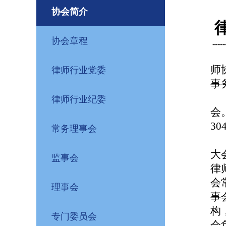
协会简介
协会章程
------
师
律师行业党委
事
律师行业纪委
会
30
常务理事会
大
监事会
律
会
理事会
事
构
专门委员会
会