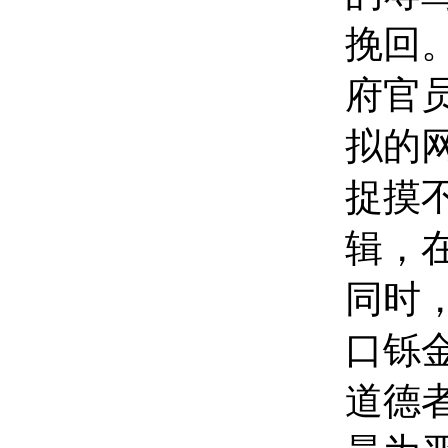
挽回。
府官
拟的
捉摸
辑，
同时
口铄
道德