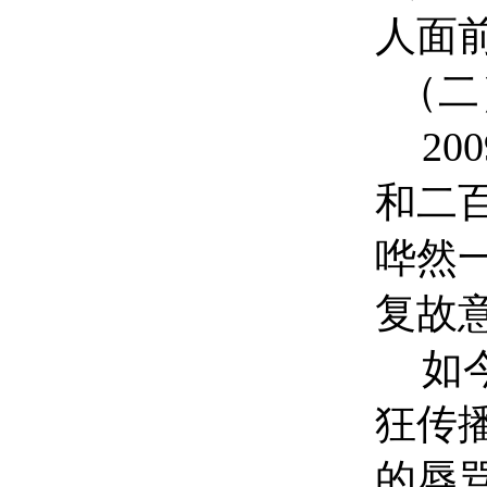
人面
（二
2
和二
哗然
复故
如
狂传
的辱