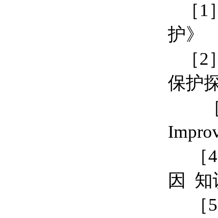
［1
护》
［2
保护
［3］ K
Improv
［4
因 知识
［5］